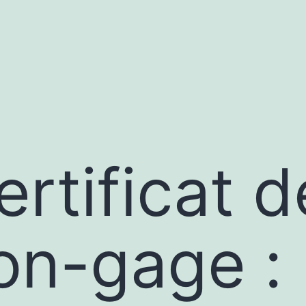
at
ertificat d
on-gage :