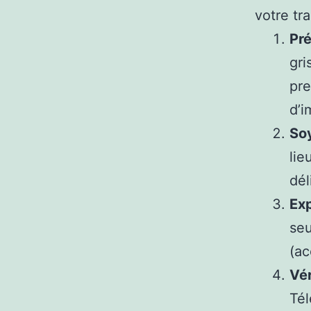
votre tr
Pré
gri
pre
d’i
So
lie
dél
Ex
seu
(ac
Vér
Tél