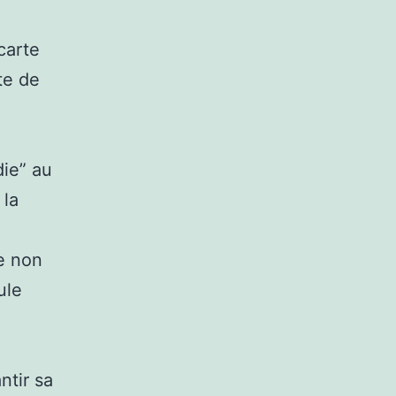
carte
te de
die” au
 la
re non
ule
ntir sa