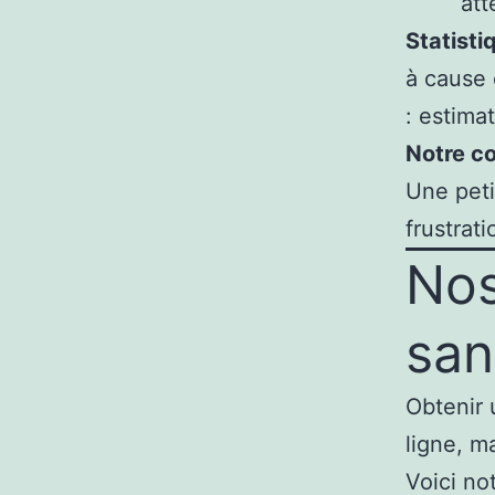
att
Statisti
à cause 
: estimat
Notre co
Une peti
frustrati
Nos
san
Obtenir 
ligne, m
Voici no