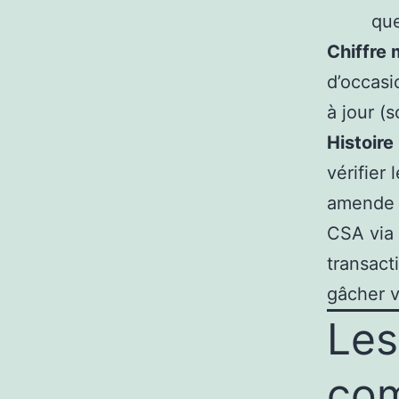
que
Chiffre
d’occasi
à jour (
Histoire
vérifier
amende o
CSA via 
transact
gâcher v
Les
com