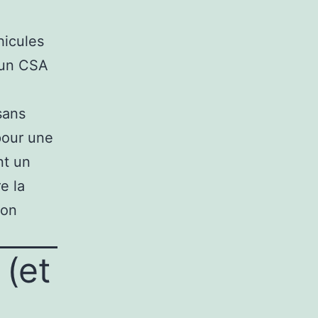
hicules
 un CSA
sans
pour une
nt un
e la
ion
 (et