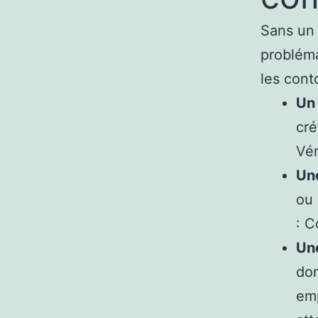
Sans un 
probléma
les cont
Un
cré
Vér
Une
ou 
: C
Un
don
emp