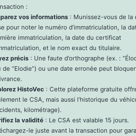
ansaction :
parez vos informations
: Munissez-vous de la 
se pour noter le numéro d’immatriculation, la da
mière immatriculation, la date du certificat
mmatriculation, et le nom exact du titulaire.
yez précis
: Une faute d’orthographe (ex. : “Élo
u de “Elodie”) ou une date erronée peut bloquer
ivrance.
plorez HistoVec
: Cette plateforme gratuite off
lement le CSA, mais aussi l’historique du véhic
cidents, kilométrage).
ifiez la validité
: Le CSA est valable 15 jours.
échargez-le juste avant la transaction pour gara