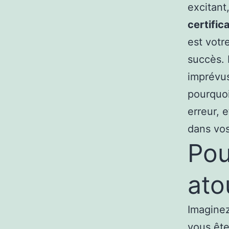
excitant
certific
est votr
succès. 
imprévus
pourquoi
erreur, 
dans vo
Pou
ato
Imaginez
vous ête