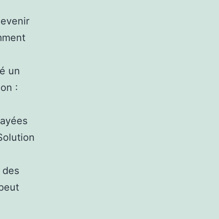
devenir
omment
sé un
ion :
payées
Solution
e des
peut