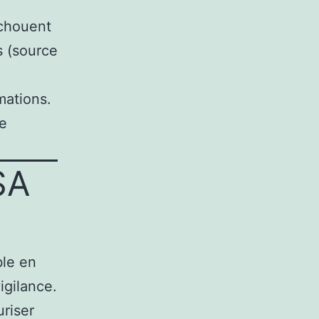
chouent
s (source
mations.
de
SA
ble en
igilance.
uriser