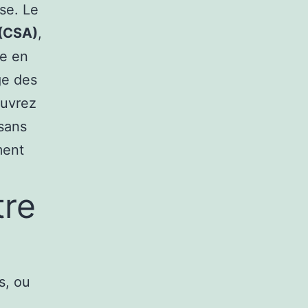
se. Le
 (CSA)
,
ce en
ge des
ouvrez
sans
ment
tre
s, ou