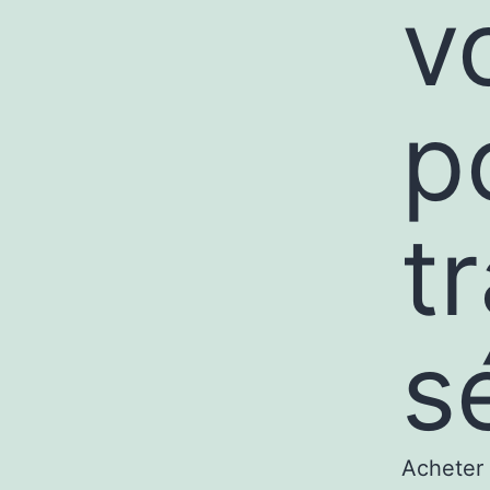
v
p
t
s
Acheter 