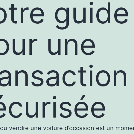
otre guide
our une
ransaction
écurisée
ou vendre une voiture d’occasion est un mome