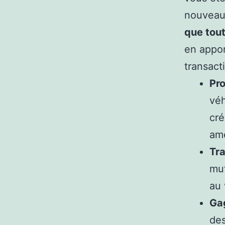
nouveau 
que tout
en appor
transact
Pro
véh
cré
am
Tr
mut
au 
Gag
des