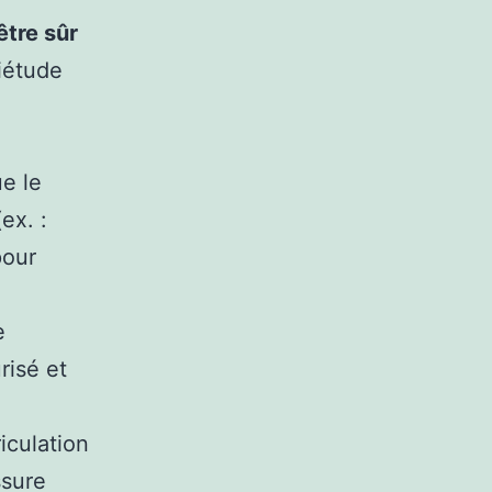
tre sûr
iétude
e le
ex. :
pour
e
risé et
iculation
ssure